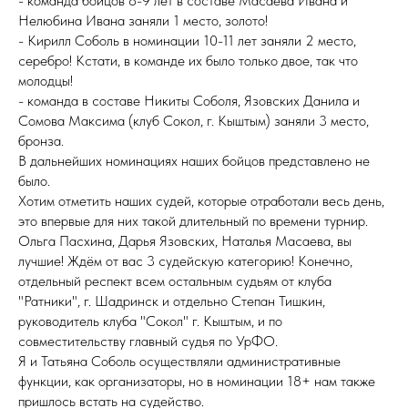
- команда бойцов 8-9 лет в составе Масаева Ивана и
Нелюбина Ивана заняли 1 место, золото!
- Кирилл Соболь в номинации 10-11 лет заняли 2 место,
серебро! Кстати, в команде их было только двое, так что
молодцы!
- команда в составе Никиты Соболя, Язовских Данила и
Сомова Максима (клуб Сокол, г. Кыштым) заняли 3 место,
бронза.
В дальнейших номинациях наших бойцов представлено не
было.
Хотим отметить наших судей, которые отработали весь день,
это впервые для них такой длительный по времени турнир.
Ольга Пасхина, Дарья Язовских, Наталья Масаева, вы
лучшие! Ждём от вас 3 судейскую категорию! Конечно,
отдельный респект всем остальным судьям от клуба
"Ратники", г. Шадринск и отдельно Степан Тишкин,
руководитель клуба "Сокол" г. Кыштым, и по
совместительству главный судья по УрФО.
Я и Татьяна Соболь осуществляли административные
функции, как организаторы, но в номинации 18+ нам также
пришлось встать на судейство.