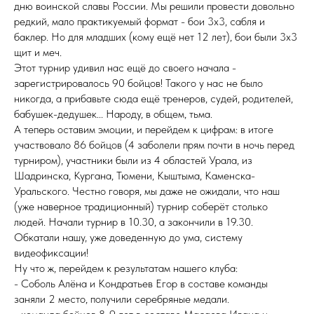
дню воинской славы России. Мы решили провести довольно
редкий, мало практикуемый формат - бои 3х3, сабля и
баклер. Но для младших (кому ещё нет 12 лет), бои были 3х3
щит и меч.
Этот турнир удивил нас ещё до своего начала -
зарегистрировалось 90 бойцов! Такого у нас не было
никогда, а прибавьте сюда ещё тренеров, судей, родителей,
бабушек-дедушек... Народу, в общем, тьма.
А теперь оставим эмоции, и перейдем к цифрам: в итоге
участвовало 86 бойцов (4 заболели прям почти в ночь перед
турниром), участники были из 4 областей Урала, из
Шадринска, Кургана, Тюмени, Кыштыма, Каменска-
Уральского. Честно говоря, мы даже не ожидали, что наш
(уже наверное традиционный) турнир соберёт столько
людей. Начали турнир в 10.30, а закончили в 19.30.
Обкатали нашу, уже доведенную до ума, систему
видеофиксации!
Ну что ж, перейдем к результатам нашего клуба:
- Соболь Алёна и Кондратьев Егор в составе команды
заняли 2 место, получили серебряные медали.