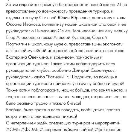
Хотим выразить огромную благодарность нашей школе 21 за
предоставленную возможность проведения турнира, и
отдельно завучу Сычевой Юлии Юрьевне, директору школы
Оксана Иванова, коллективу нашей школьной столовой и ее
руководителю Пилипенко Ольге Леонидовне, нашему медику
Егор Алексеев, а также Алексей Кузнецов, Сергей
Портнягин и школьному музею, предоставившим экспонаты
для нашей музейной интерактивной экспозиции, секретарю
Екатерина Овечкина, и всем-всем причастным к
организации турнира! Также хотим поблагодарить всех
руководителей клубов, особенно Дмитрий Семенчуков,
руководитель клуба "Ратники" г. Шадринск, за помощь в
организации турнира и наибольшую группу бойцов и судей!
Также хотим поблагодарить наших бойцов, кто занял места, и
тех, кто ничего не занял - вы все молодцы, старались все, но
было реально трудно и тяжело биться!
Вообще, было приятно всех повидать, пообщаться, просто
встретиться с единомышленниками!
С нетерпением ждём следующих турниров и мероприятий.
#СМБ #ФСМБ #современныймечевойбой #фехтование