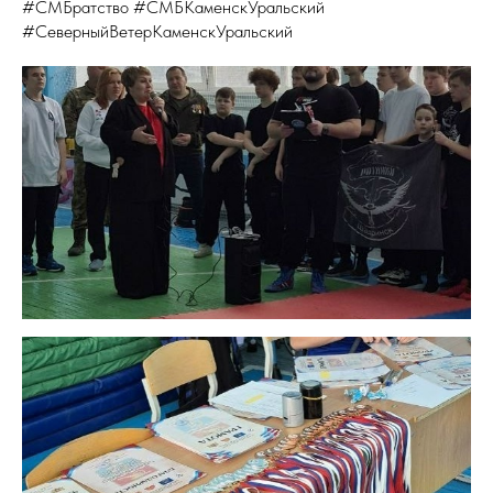
#СМБратство #СМБКаменскУральский
#СеверныйВетерКаменскУральский