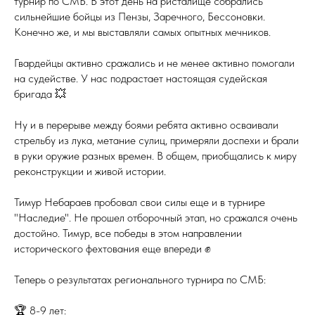
турнир по СМБ. В этот день на ристалище собрались
сильнейшие бойцы из Пензы, Заречного, Бессоновки.
Конечно же, и мы выставляли самых опытных мечников.
Гвардейцы активно сражались и не менее активно помогали
на судействе. У нас подрастает настоящая судейская
бригада 💥
Ну и в перерыве между боями ребята активно осваивали
стрельбу из лука, метание сулиц, примеряли доспехи и брали
в руки оружие разных времен. В общем, приобщались к миру
реконструкции и живой истории.
Тимур Небараев пробовал свои силы еще и в турнире
"Наследие". Не прошел отборочный этап, но сражался очень
достойно. Тимур, все победы в этом направлении
исторического фехтования еще впереди ✊
Теперь о результатах регионального турнира по СМБ:
🏆 8-9 лет: