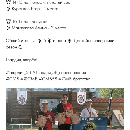
🏆 14-15 лет, юноши, тяжёлый вес
🥇 Куренков Егор - 1 место
🏆 16-17 лет, девушки
🥈 Манжукова Алина - 2 место
Общий итог - 5 🥇, 5 🥈 и одна 🥉. Достойно завершили
сезон 💪
Гвардия, вперёд!
#Гвардия_58 #Гвардия_58_соревнования
#СМБ #ФСМБ #СМБ58 #СМБ_братство