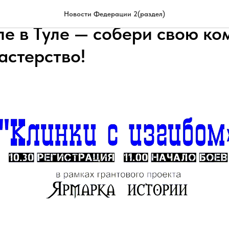
 с изгибом: Открытый турн
Новости Федерации 2(раздел)
е в Туле — собери свою ко
астерство!