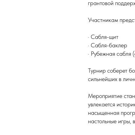
грантовой поддер
Участникам предст
· Сабля-щит
· Сабля-баклер
· Рубежная сабля (
Турнир соберет бой
сильнейших в личн
Мероприятие стане
увлекается истори
насыщенная прогр
настольные игры, 