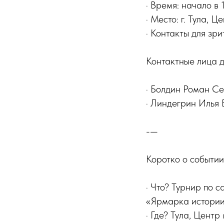
· Время: начало в 
· Место: г. Тула, 
· Контакты для зр
Контактные лица 
· Болдин Роман С
· Линдегрин Илья 
-—
Коротко о событии
· Что? Турнир по 
«Ярмарка истории
· Где? Тула, Цент