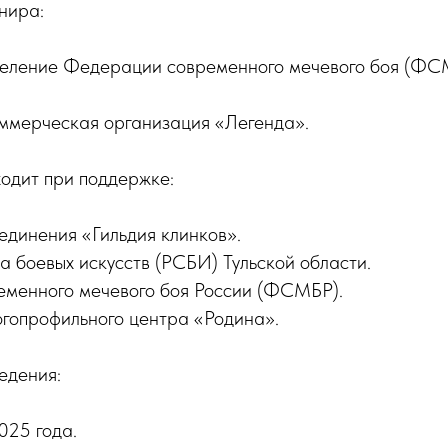
нира:
тделение Федерации современного мечевого боя (ФС
оммерческая организация «Легенда».
одит при поддержке:
единения «Гильдия клинков».
за боевых искусств (РСБИ) Тульской области.
еменного мечевого боя России (ФСМБР).
огопрофильного центра «Родина».
едения:
025 года.