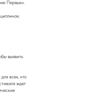
ние Первых».
циплинах:
тобы выявить
для всех, кто
стиваля ждет
ические