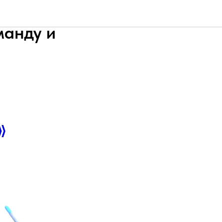
ир по
манду и