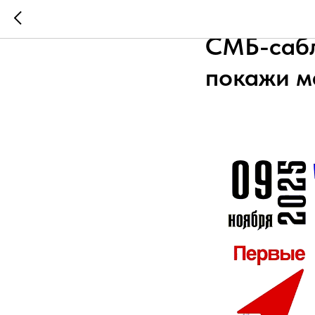
⭐ Клинки
СМБ-сабл
покажи м